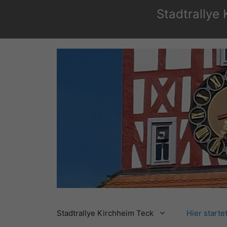
Zum
Stadtrallye
Inhalt
springen
Stadtrallye Kirchheim Teck
Hier starte