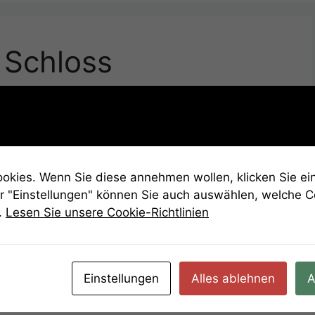
 Schloss
sswort ein. Solltest du nicht zur nächsten
h und du musst weiterrätseln.
hauen, dann scrolle nach unten und klicke
kies. Wenn Sie diese annehmen wollen, klicken Sie ein
 letzte Passwort eingeben.
r "Einstellungen" können Sie auch auswählen, welche 
.
Lesen Sie unsere Cookie-Richtlinien
Einstellungen
Alles ablehnen
A