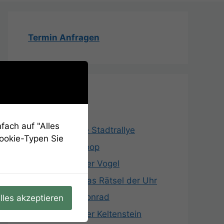
Termin Anfragen
Aufgaben
fach auf "Alles
Hier startet die Stadtrallye
Cookie-Typen Sie
Aufgabe 01: Loop
Aufgabe 02: Der Vogel
Aufgabe 03: Das Rätsel der Uhr
Aufgabe 04: Konrad
lles akzeptieren
Aufgabe 05: Der Keltenstein