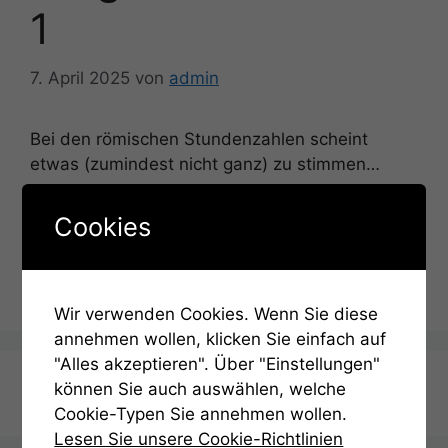
1
7. April 2025
von
admin
Bei den römischen Stundenzahlen scheint
etwas (zumindest nicht ganz) zu stimmen…
Cookies
Kategorien
Hinweise
Aufgabe 2: Lösung
Aufgabe 3: Lösung
Wir verwenden Cookies. Wenn Sie diese
annehmen wollen, klicken Sie einfach auf
"Alles akzeptieren". Über "Einstellungen"
können Sie auch auswählen, welche
Termin Anfragen
Cookie-Typen Sie annehmen wollen.
Lesen Sie unsere Cookie-Richtlinien